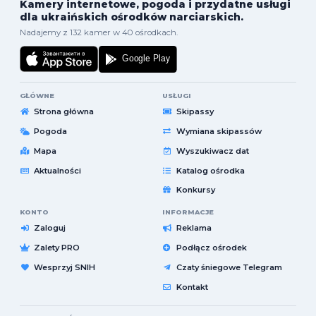
Kamery internetowe, pogoda i przydatne usługi
dla ukraińskich ośrodków narciarskich.
Nadajemy z 132 kamer w 40 ośrodkach.
GŁÓWNE
USŁUGI
Strona główna
Skipassy
Pogoda
Wymiana skipassów
Mapa
Wyszukiwacz dat
Aktualności
Katalog ośrodka
Konkursy
KONTO
INFORMACJE
Zaloguj
Reklama
Zalety PRO
Podłącz ośrodek
Wesprzyj SNIH
Czaty śniegowe Telegram
Kontakt