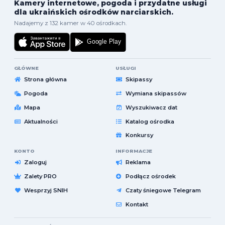
Kamery internetowe, pogoda i przydatne usługi
dla ukraińskich ośrodków narciarskich.
Nadajemy z 132 kamer w 40 ośrodkach.
GŁÓWNE
USŁUGI
Strona główna
Skipassy
Pogoda
Wymiana skipassów
Mapa
Wyszukiwacz dat
Aktualności
Katalog ośrodka
Konkursy
KONTO
INFORMACJE
Zaloguj
Reklama
Zalety PRO
Podłącz ośrodek
Wesprzyj SNIH
Czaty śniegowe Telegram
Kontakt