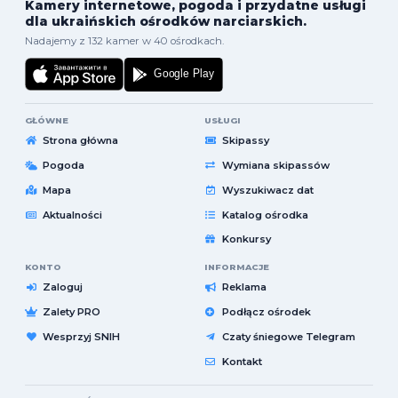
Kamery internetowe, pogoda i przydatne usługi
dla ukraińskich ośrodków narciarskich.
Nadajemy z 132 kamer w 40 ośrodkach.
GŁÓWNE
USŁUGI
Strona główna
Skipassy
Pogoda
Wymiana skipassów
Mapa
Wyszukiwacz dat
Aktualności
Katalog ośrodka
Konkursy
KONTO
INFORMACJE
Zaloguj
Reklama
Zalety PRO
Podłącz ośrodek
Wesprzyj SNIH
Czaty śniegowe Telegram
Kontakt