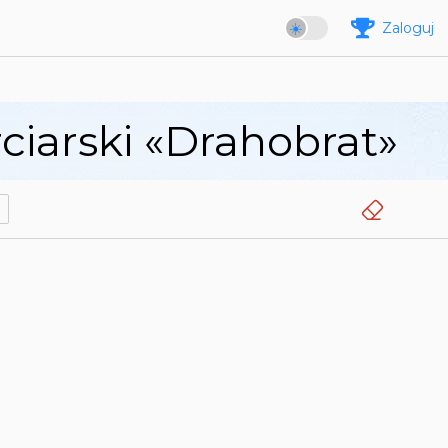
Zaloguj
iarski «Drahobrat»