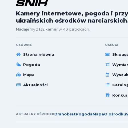
Kamery internetowe, pogoda i przy
ukraińskich ośrodków narciarskich
Nadajemy z 132 kamer w 40 ośrodkach.
GŁÓWNE
USŁUGI
Strona główna
Skipas
Pogoda
Wymian
Mapa
Wyszuk
Aktualności
Katalo
Konkur
Drahobrat
Pogoda
Mapa
O ośrodku
AKTUALNY OŚRODEK