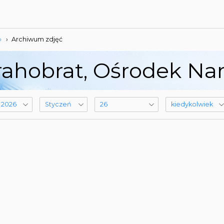
»
›
Archiwum zdjęć
ahobrat, Ośrodek Narc