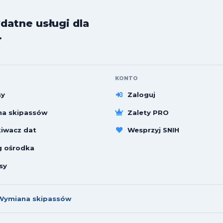
datne usługi dla
.
KONTO
sy
Zaloguj
a skipassów
Zalety PRO
iwacz dat
Wesprzyj SNIH
g ośrodka
sy
Wymiana skipassów