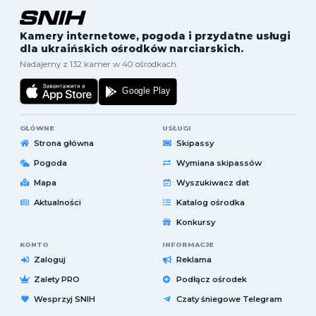
Kamery internetowe, pogoda i przydatne usługi
dla ukraińskich ośrodków narciarskich.
Nadajemy z 132 kamer w 40 ośrodkach.
GŁÓWNE
USŁUGI
Strona główna
Skipassy
Pogoda
Wymiana skipassów
Mapa
Wyszukiwacz dat
Aktualności
Katalog ośrodka
Konkursy
KONTO
INFORMACJE
Zaloguj
Reklama
Zalety PRO
Podłącz ośrodek
Wesprzyj SNIH
Czaty śniegowe Telegram