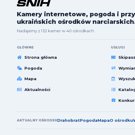
Kamery internetowe, pogoda i przy
ukraińskich ośrodków narciarskich
Nadajemy z 132 kamer w 40 ośrodkach.
GŁÓWNE
USŁUGI
Strona główna
Skipas
Pogoda
Wymian
Mapa
Wyszuk
Aktualności
Katalo
Konkur
Drahobrat
Pogoda
Mapa
O ośrodku
AKTUALNY OŚRODEK