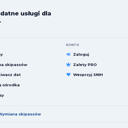
datne usługi dla
.
KONTO
sy
Zaloguj
a skipassów
Zalety PRO
iwacz dat
Wesprzyj SNIH
g ośrodka
sy
Wymiana skipassów