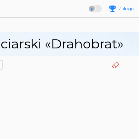
Zaloguj
iarski «Drahobrat»