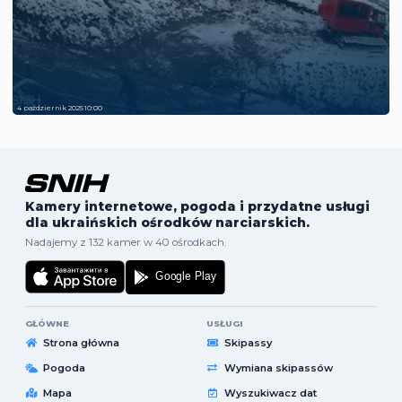
4 październik 2025 10:00
Kamery internetowe, pogoda i przydatne usługi
dla ukraińskich ośrodków narciarskich.
Nadajemy z 132 kamer w 40 ośrodkach.
GŁÓWNE
USŁUGI
Strona główna
Skipassy
Pogoda
Wymiana skipassów
Mapa
Wyszukiwacz dat