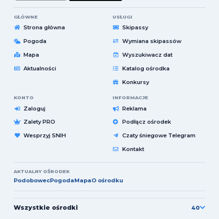
GŁÓWNE
USŁUGI
Strona główna
Skipassy
Pogoda
Wymiana skipassów
Mapa
Wyszukiwacz dat
Aktualności
Katalog ośrodka
Konkursy
KONTO
INFORMACJE
Zaloguj
Reklama
Zalety PRO
Podłącz ośrodek
Wesprzyj SNIH
Czaty śniegowe Telegram
Kontakt
AKTUALNY OŚRODEK
Podobowec
Pogoda
Mapa
O ośrodku
Wszystkie ośrodki
40