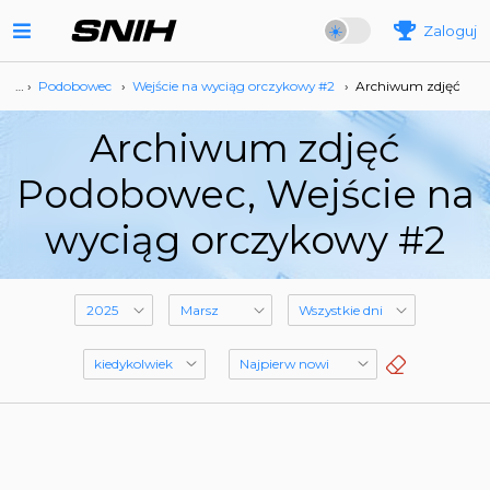
Zaloguj
… ›
Podobowec
›
Wejście na wyciąg orczykowy #2
›
Archiwum zdjęć
Archiwum zdjęć
Podobowec, Wejście na
wyciąg orczykowy #2