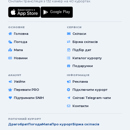
Онлайн трансляція з 132 камер на 40 курортах.
ОСНОВНЕ
СЕРВІСИ
Головна
Скіпаси
Погода
Біржа скіпасів
Мапа
Підбір дат
Новини
Каталог курорту
Подарунки
АКАУНТ
ІНФОРМАЦІЯ
Увійти
Реклама
Переваги PRO
Підключити курорт
Підтримати SNIH
Снігові Telegram-чати
Контакти
ПОТОЧНИЙ КУРОРТ
Драгобрат
Погода
Мапа
Про курорт
Біржа скіпасів