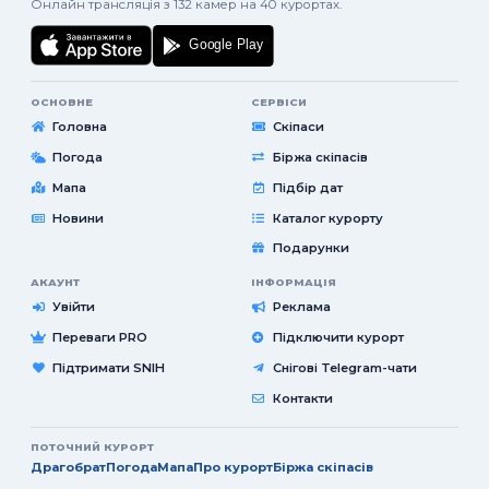
Онлайн трансляція з 132 камер на 40 курортах.
ОСНОВНЕ
СЕРВІСИ
Головна
Скіпаси
Погода
Біржа скіпасів
Мапа
Підбір дат
Новини
Каталог курорту
Подарунки
АКАУНТ
ІНФОРМАЦІЯ
Увійти
Реклама
Переваги PRO
Підключити курорт
Підтримати SNIH
Снігові Telegram-чати
Контакти
ПОТОЧНИЙ КУРОРТ
Драгобрат
Погода
Мапа
Про курорт
Біржа скіпасів