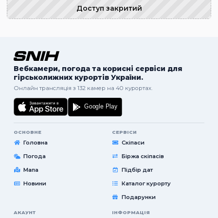
Доступ закритий
Вебкамери, погода та корисні сервіси для
гірськолижних курортів України.
Онлайн трансляція з 132 камер на 40 курортах.
ОСНОВНЕ
СЕРВІСИ
Головна
Скіпаси
Погода
Біржа скіпасів
Мапа
Підбір дат
Новини
Каталог курорту
Подарунки
АКАУНТ
ІНФОРМАЦІЯ