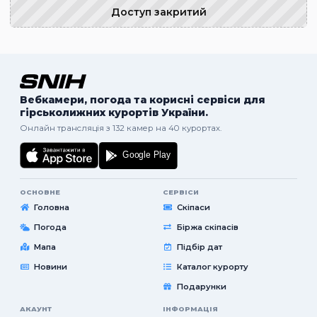
Доступ закритий
Вебкамери, погода та корисні сервіси для
гірськолижних курортів України.
Онлайн трансляція з 132 камер на 40 курортах.
ОСНОВНЕ
СЕРВІСИ
Головна
Скіпаси
Погода
Біржа скіпасів
Мапа
Підбір дат
Новини
Каталог курорту
Подарунки
АКАУНТ
ІНФОРМАЦІЯ