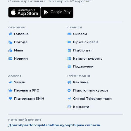
Онлайн трансляція з 132 камер на 40 курортах.
ОСНОВНЕ
СЕРВІСИ
Головна
Скіпаси
Погода
Біржа скіпасів
Мапа
Підбір дат
Новини
Каталог курорту
Подарунки
АКАУНТ
ІНФОРМАЦІЯ
Увійти
Реклама
Переваги PRO
Підключити курорт
Підтримати SNIH
Снігові Telegram-чати
Контакти
ПОТОЧНИЙ КУРОРТ
Драгобрат
Погода
Мапа
Про курорт
Біржа скіпасів