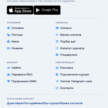
Онлайн трансляція з 132 камер на 40 курортах.
ОСНОВНЕ
СЕРВІСИ
Головна
Скіпаси
Погода
Біржа скіпасів
Мапа
Підбір дат
Новини
Каталог курорту
Подарунки
АКАУНТ
ІНФОРМАЦІЯ
Увійти
Реклама
Переваги PRO
Підключити курорт
Підтримати SNIH
Снігові Telegram-чати
Контакти
ПОТОЧНИЙ КУРОРТ
Драгобрат
Погода
Мапа
Про курорт
Біржа скіпасів