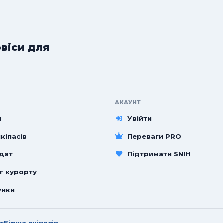
рвіси для
АКАУНТ
и
Увійти
кіпасів
Переваги PRO
 дат
Підтримати SNIH
г курорту
унки
т
Біржа скіпасів