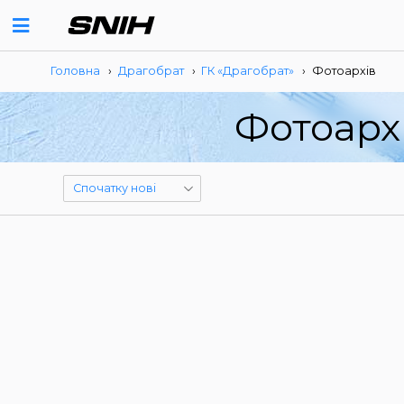
Головна
›
Драгобрат
›
ГК «Драгобрат»
›
Фотоархів
Фотоарх