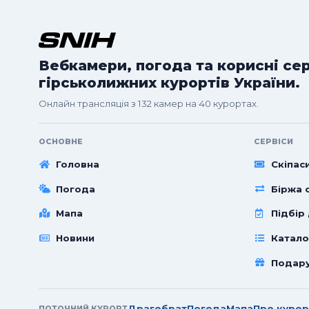
Вебкамери, погода та корисні се
гірськолижних курортів України.
Онлайн трансляція з 132 камер на 40 курортах.
ОСНОВНЕ
СЕРВІСИ
Головна
Скіпас
Погода
Біржа с
Мапа
Підбір
Новини
Катало
Подар
Драгобрат
Погода
Мапа
Про курор
ПОТОЧНИЙ КУРОРТ