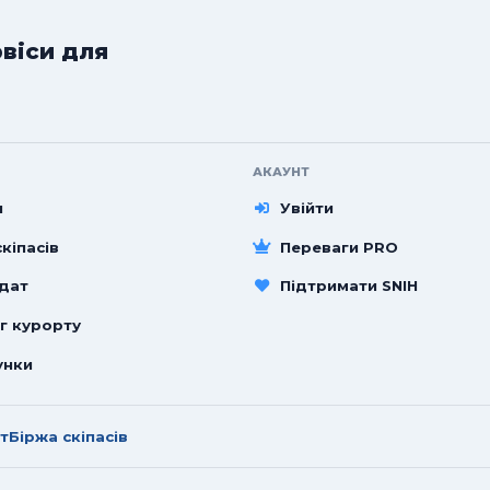
рвіси для
АКАУНТ
и
Увійти
кіпасів
Переваги PRO
 дат
Підтримати SNIH
г курорту
унки
т
Біржа скіпасів