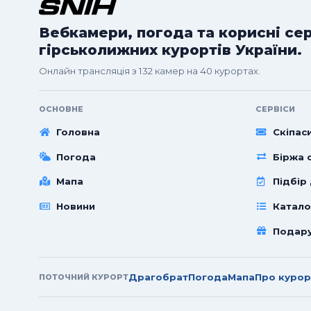
Вебкамери, погода та корисні се
гірськолижних курортів України.
Онлайн трансляція з 132 камер на 40 курортах.
ОСНОВНЕ
СЕРВІСИ
Головна
Скіпас
Погода
Біржа с
Мапа
Підбір
Новини
Катало
Подар
Драгобрат
Погода
Мапа
Про курор
ПОТОЧНИЙ КУРОРТ