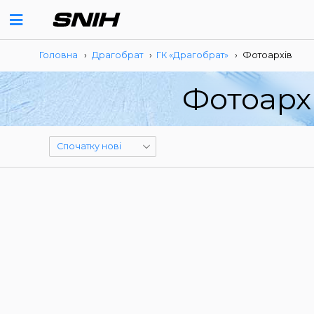
Головна
›
Драгобрат
›
ГК «Драгобрат»
›
Фотоархів
Фотоарх