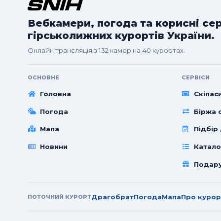
Вебкамери, погода та корисні се
гірськолижних курортів України.
Онлайн трансляція з 132 камер на 40 курортах.
ОСНОВНЕ
СЕРВІСИ
Головна
Скіпас
Погода
Біржа с
Мапа
Підбір
Новини
Катало
Подар
Драгобрат
Погода
Мапа
Про курор
ПОТОЧНИЙ КУРОРТ