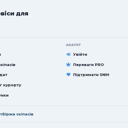
рвіси для
АКАУНТ
и
Увійти
кіпасів
Переваги PRO
 дат
Підтримати SNIH
г курорту
унки
т
Біржа скіпасів