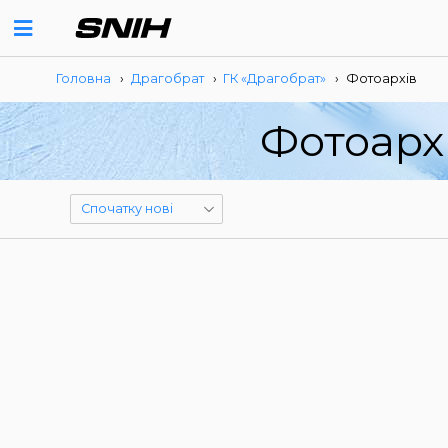
Головна
›
Драгобрат
›
ГК «Драгобрат»
›
Фотоархів
Фотоарх