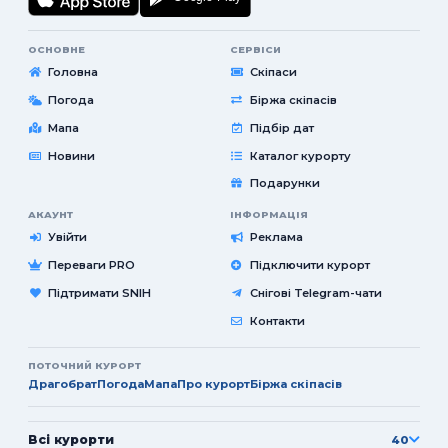
ОСНОВНЕ
СЕРВІСИ
Головна
Скіпаси
Погода
Біржа скіпасів
Мапа
Підбір дат
Новини
Каталог курорту
Подарунки
АКАУНТ
ІНФОРМАЦІЯ
Увійти
Реклама
Переваги PRO
Підключити курорт
Підтримати SNIH
Снігові Telegram-чати
Контакти
ПОТОЧНИЙ КУРОРТ
Драгобрат
Погода
Мапа
Про курорт
Біржа скіпасів
Всі курорти
40