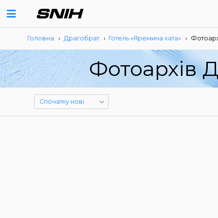
Головна
›
Драгобрат
›
Готель «Яремина хата»
›
Фотоарх
Фотоархів Д