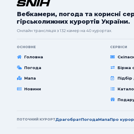
Вебкамери, погода та корисні се
гірськолижних курортів України.
Онлайн трансляція з 132 камер на 40 курортах.
ОСНОВНЕ
СЕРВІСИ
Головна
Скіпас
Погода
Біржа с
Мапа
Підбір
Новини
Катало
Подар
Драгобрат
Погода
Мапа
Про курор
ПОТОЧНИЙ КУРОРТ