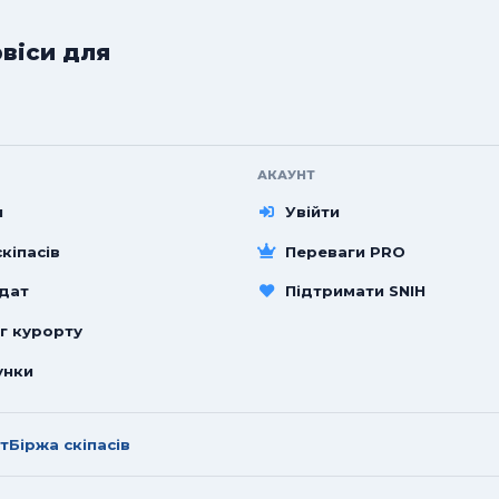
рвіси для
АКАУНТ
и
Увійти
кіпасів
Переваги PRO
 дат
Підтримати SNIH
г курорту
унки
т
Біржа скіпасів