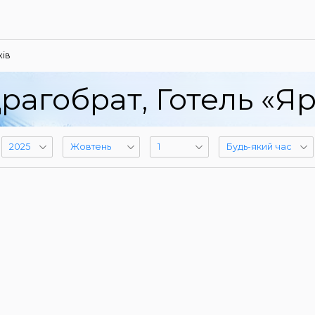
ів
рагобрат, Готель «Я