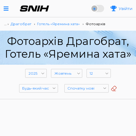
Увійти
… ›
Драгобрат
›
Готель «Яремина хата»
›
Фотоархів
Фотоархів Драгобрат,
Готель «Яремина хата»