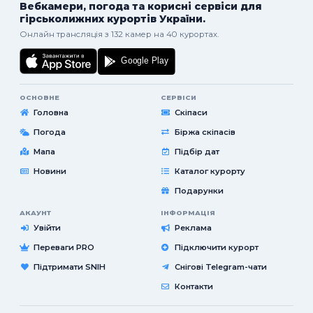
Вебкамери, погода та корисні сервіси для
гірськолижних курортів України.
Онлайн трансляція з 132 камер на 40 курортах.
ОСНОВНЕ
СЕРВІСИ
Головна
Скіпаси
Погода
Біржа скіпасів
Мапа
Підбір дат
Новини
Каталог курорту
Подарунки
АКАУНТ
ІНФОРМАЦІЯ
Увійти
Реклама
Переваги PRO
Підключити курорт
Підтримати SNIH
Снігові Telegram-чати
Контакти