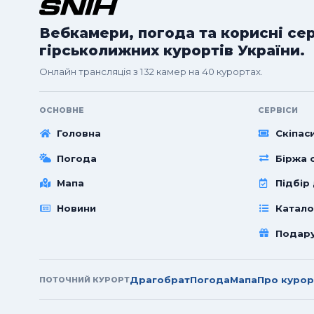
Вебкамери, погода та корисні се
гірськолижних курортів України.
Онлайн трансляція з 132 камер на 40 курортах.
ОСНОВНЕ
СЕРВІСИ
Головна
Скіпас
Погода
Біржа с
Мапа
Підбір
Новини
Катало
Подар
Драгобрат
Погода
Мапа
Про курор
ПОТОЧНИЙ КУРОРТ