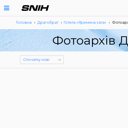
Головна
›
Драгобрат
›
Готель «Яремина хата»
›
Фотоарх
Фотоархів Д