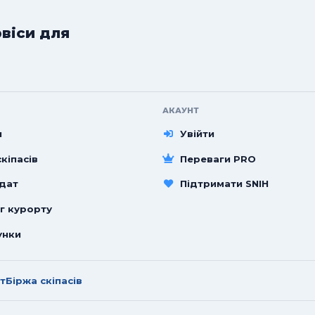
рвіси для
АКАУНТ
и
Увійти
кіпасів
Переваги PRO
 дат
Підтримати SNIH
г курорту
унки
т
Біржа скіпасів