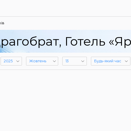
ів
рагобрат, Готель «Я