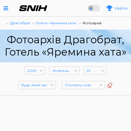
Увійти
… ›
Драгобрат
›
Готель «Яремина хата»
›
Фотоархів
Фотоархів Драгобрат,
Готель «Яремина хата»