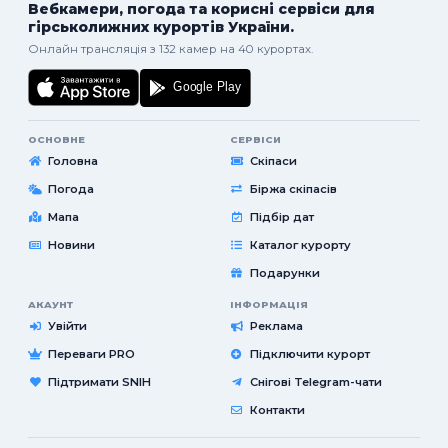
Вебкамери, погода та корисні сервіси для
гірськолижних курортів України.
Онлайн трансляція з 132 камер на 40 курортах.
ОСНОВНЕ
СЕРВІСИ
Головна
Скіпаси
Погода
Біржа скіпасів
Мапа
Підбір дат
Новини
Каталог курорту
Подарунки
АКАУНТ
ІНФОРМАЦІЯ
Увійти
Реклама
Переваги PRO
Підключити курорт
Підтримати SNIH
Снігові Telegram-чати
Контакти