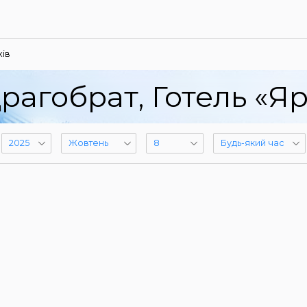
ів
рагобрат, Готель «Я