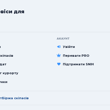
рвіси для
АКАУНТ
и
Увійти
кіпасів
Переваги PRO
 дат
Підтримати SNIH
г курорту
унки
т
Біржа скіпасів