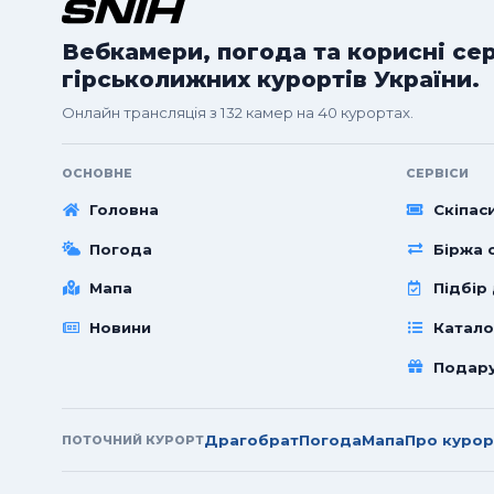
Вебкамери, погода та корисні се
гірськолижних курортів України.
Онлайн трансляція з 132 камер на 40 курортах.
ОСНОВНЕ
СЕРВІСИ
Головна
Скіпас
Погода
Біржа с
Мапа
Підбір
Новини
Катало
Подар
Драгобрат
Погода
Мапа
Про курор
ПОТОЧНИЙ КУРОРТ