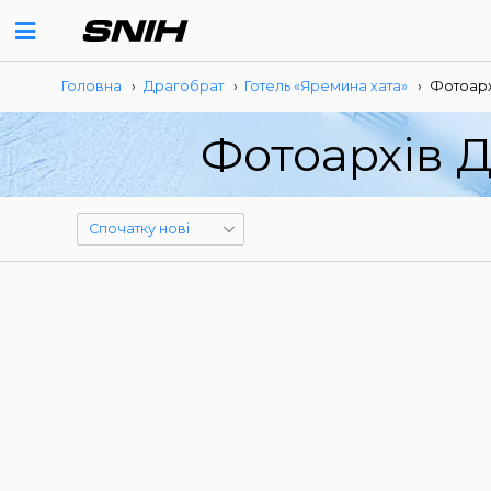
Головна
›
Драгобрат
›
Готель «Яремина хата»
›
Фотоарх
Фотоархів Д