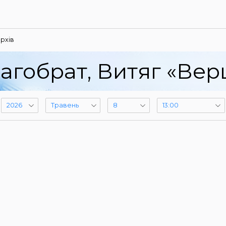
рхів
агобрат, Витяг «Ве