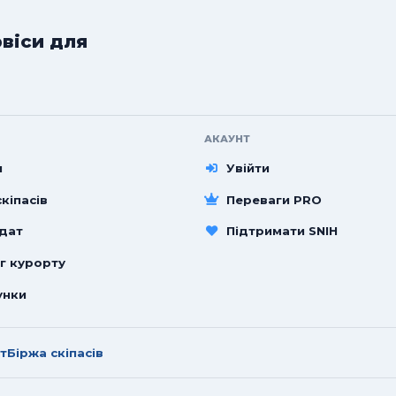
рвіси для
АКАУНТ
и
Увійти
кіпасів
Переваги PRO
 дат
Підтримати SNIH
г курорту
унки
т
Біржа скіпасів