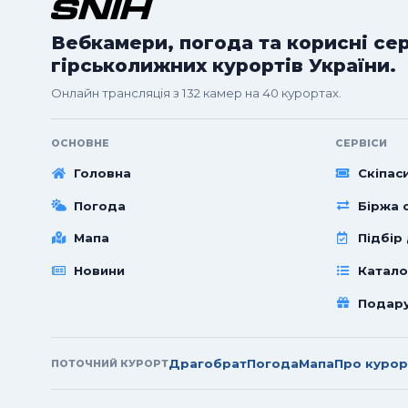
Вебкамери, погода та корисні се
гірськолижних курортів України.
Онлайн трансляція з 132 камер на 40 курортах.
ОСНОВНЕ
СЕРВІСИ
Головна
Скіпас
Погода
Біржа с
Мапа
Підбір
Новини
Катало
Подар
Драгобрат
Погода
Мапа
Про курор
ПОТОЧНИЙ КУРОРТ