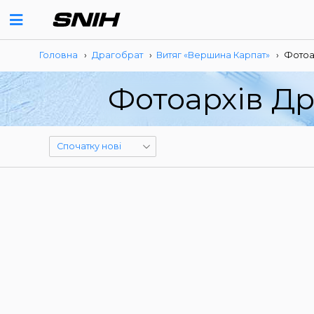
Головна
›
Драгобрат
›
Витяг «Вершина Карпат»
›
Фотоа
Фотоархів Др