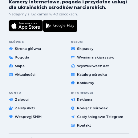
Kamery internetowe, pogoda i przydatne usługi
dla ukraińskich ośrodków narciarskich.
Nadajemy z 132 kamer w 40 ośrodkach.
GŁÓWNE
USŁUGI
Strona główna
Skipassy
Pogoda
Wymiana skipassów
Mapa
Wyszukiwacz dat
Aktualności
Katalog ośrodka
Konkursy
KONTO
INFORMACJE
Zaloguj
Reklama
Zalety PRO
Podłącz ośrodek
Wesprzyj SNIH
Czaty śniegowe Telegram
Kontakt