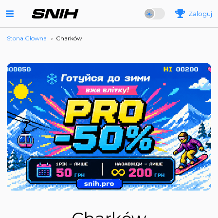
Zaloguj
Stona Głowna
›
Charków