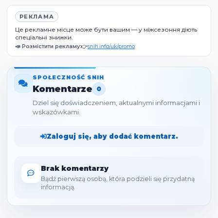
РЕКЛАМА
Це рекламне місце може бути вашим — у міжсезоння діють
спеціальні знижки.
📣 Розмістити рекламу:
👉
snih.info/uk/promo
SPOŁECZNOŚĆ SNIH
Komentarze
0
Dziel się doświadczeniem, aktualnymi informacjami i
wskazówkami.
Zaloguj się, aby dodać komentarz.
Brak komentarzy
Bądź pierwszą osobą, która podzieli się przydatną
informacją.