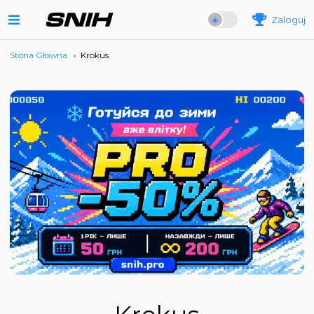
Zaloguj
Stona Głowna
›
Krokus