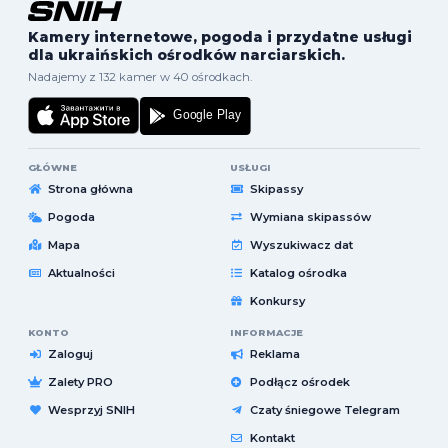
Kamery internetowe, pogoda i przydatne usługi
dla ukraińskich ośrodków narciarskich.
Nadajemy z 132 kamer w 40 ośrodkach.
GŁÓWNE
USŁUGI
Strona główna
Skipassy
Pogoda
Wymiana skipassów
Mapa
Wyszukiwacz dat
Aktualności
Katalog ośrodka
Konkursy
KONTO
INFORMACJE
Zaloguj
Reklama
Zalety PRO
Podłącz ośrodek
Wesprzyj SNIH
Czaty śniegowe Telegram
Kontakt