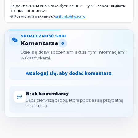
Це рекламне місце може бути вашим — у міжсезоння діють
спеціальні знижки.
📣 Розмістити рекламу:
👉
snih.info/uk/promo
SPOŁECZNOŚĆ SNIH
Komentarze
0
Dziel się doświadczeniem, aktualnymi informacjami i
wskazówkami.
Zaloguj się, aby dodać komentarz.
Brak komentarzy
Bądź pierwszą osobą, która podzieli się przydatną
informacją.