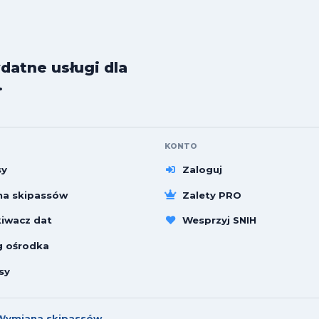
datne usługi dla
.
KONTO
sy
Zaloguj
a skipassów
Zalety PRO
iwacz dat
Wesprzyj SNIH
g ośrodka
sy
Wymiana skipassów