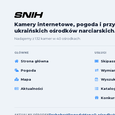
Kamery internetowe, pogoda i przy
ukraińskich ośrodków narciarskich
Nadajemy z 132 kamer w 40 ośrodkach.
GŁÓWNE
USŁUGI
Strona główna
Skipas
Pogoda
Wymian
Mapa
Wyszuk
Aktualności
Katalo
Konkur
Drahobrat
Pogoda
Mapa
O ośrodku
AKTUALNY OŚRODEK