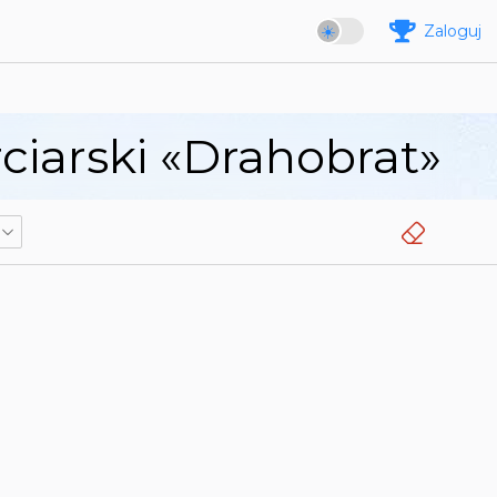
Zaloguj
iarski «Drahobrat»