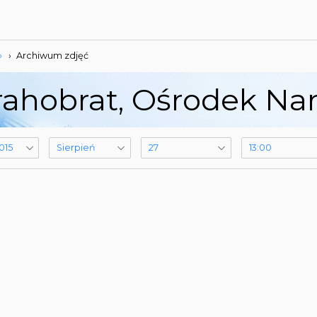
»
›
Archiwum zdjęć
ahobrat, Ośrodek Narc