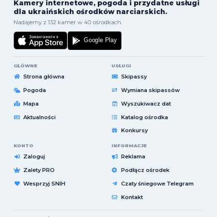
Kamery internetowe, pogoda i przydatne usługi
dla ukraińskich ośrodków narciarskich.
Nadajemy z 132 kamer w 40 ośrodkach.
GŁÓWNE
USŁUGI
Strona główna
Skipassy
Pogoda
Wymiana skipassów
Mapa
Wyszukiwacz dat
Aktualności
Katalog ośrodka
Konkursy
KONTO
INFORMACJE
Zaloguj
Reklama
Zalety PRO
Podłącz ośrodek
Wesprzyj SNIH
Czaty śniegowe Telegram
Kontakt