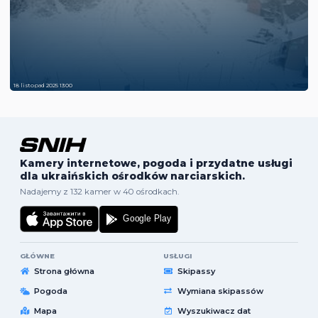
18 listopad 2025 13:00
Kamery internetowe, pogoda i przydatne usługi
dla ukraińskich ośrodków narciarskich.
Nadajemy z 132 kamer w 40 ośrodkach.
GŁÓWNE
USŁUGI
Strona główna
Skipassy
Pogoda
Wymiana skipassów
Mapa
Wyszukiwacz dat