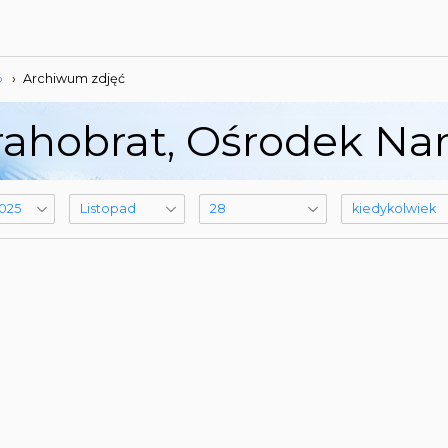
»
›
Archiwum zdjęć
ahobrat, Ośrodek Narc