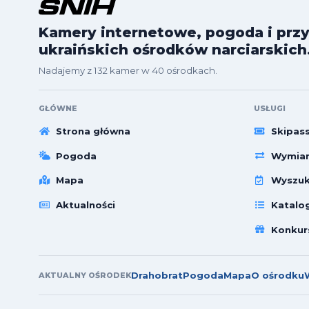
Kamery internetowe, pogoda i przy
ukraińskich ośrodków narciarskich
Nadajemy z 132 kamer w 40 ośrodkach.
GŁÓWNE
USŁUGI
Strona główna
Skipas
Pogoda
Wymian
Mapa
Wyszuk
Aktualności
Katalo
Konkur
Drahobrat
Pogoda
Mapa
O ośrodku
AKTUALNY OŚRODEK