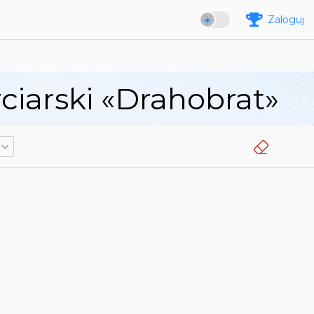
Zaloguj
iarski «Drahobrat»