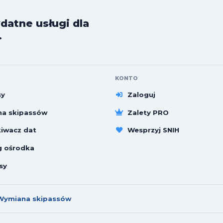
datne usługi dla
.
KONTO
sy
Zaloguj
a skipassów
Zalety PRO
iwacz dat
Wesprzyj SNIH
g ośrodka
sy
Wymiana skipassów