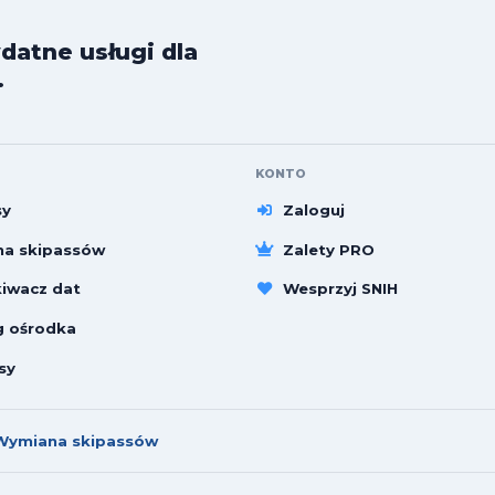
datne usługi dla
.
KONTO
sy
Zaloguj
a skipassów
Zalety PRO
iwacz dat
Wesprzyj SNIH
g ośrodka
sy
Wymiana skipassów