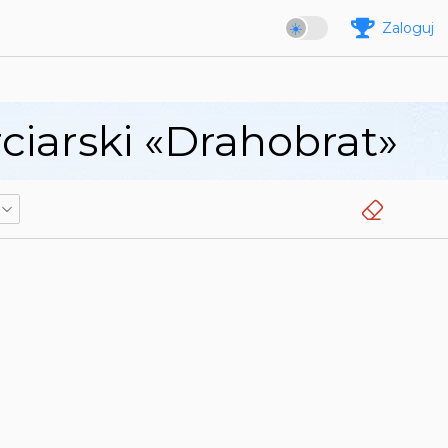
Zaloguj
iarski «Drahobrat»