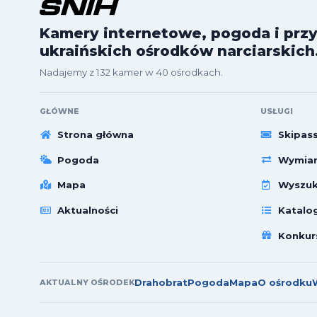
Kamery internetowe, pogoda i przy
ukraińskich ośrodków narciarskich
Nadajemy z 132 kamer w 40 ośrodkach.
GŁÓWNE
USŁUGI
Strona główna
Skipas
Pogoda
Wymian
Mapa
Wyszuk
Aktualności
Katalo
Konkur
Drahobrat
Pogoda
Mapa
O ośrodku
AKTUALNY OŚRODEK