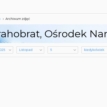
»
›
Archiwum zdjęć
ahobrat, Ośrodek Narc