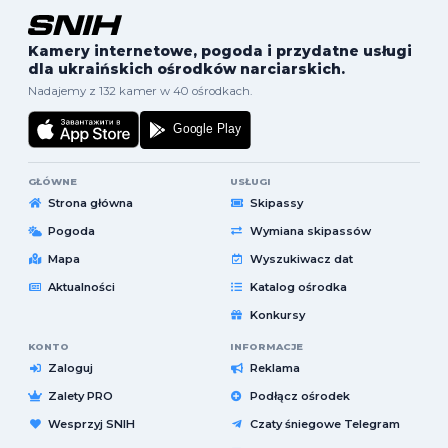
Kamery internetowe, pogoda i przydatne usługi
dla ukraińskich ośrodków narciarskich.
Nadajemy z 132 kamer w 40 ośrodkach.
GŁÓWNE
USŁUGI
Strona główna
Skipassy
Pogoda
Wymiana skipassów
Mapa
Wyszukiwacz dat
Aktualności
Katalog ośrodka
Konkursy
KONTO
INFORMACJE
Zaloguj
Reklama
Zalety PRO
Podłącz ośrodek
Wesprzyj SNIH
Czaty śniegowe Telegram