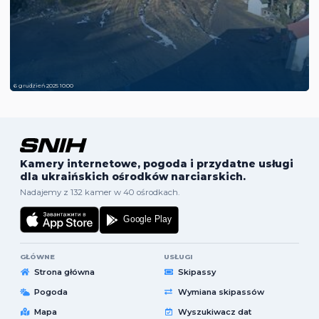
6 grudzień 2025 10:00
Kamery internetowe, pogoda i przydatne usługi
dla ukraińskich ośrodków narciarskich.
Nadajemy z 132 kamer w 40 ośrodkach.
GŁÓWNE
USŁUGI
Strona główna
Skipassy
Pogoda
Wymiana skipassów
Mapa
Wyszukiwacz dat