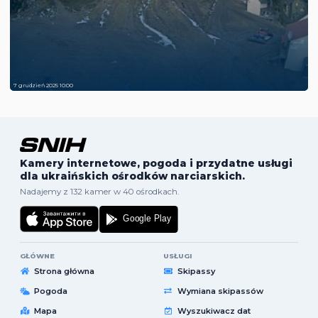
7 grudzień 2025 10:00
Kamery internetowe, pogoda i przydatne usługi
dla ukraińskich ośrodków narciarskich.
Nadajemy z 132 kamer w 40 ośrodkach.
GŁÓWNE
USŁUGI
Strona główna
Skipassy
Pogoda
Wymiana skipassów
Mapa
Wyszukiwacz dat