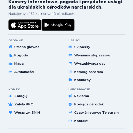
Kamery internetowe, pogoda i przydatne usługi
dla ukraińskich ośrodków narciarskich.
Nadajemy z 132 kamer w 40 ośrodkach.
GŁÓWNE
USŁUGI
Strona główna
Skipassy
Pogoda
Wymiana skipassów
Mapa
Wyszukiwacz dat
Aktualności
Katalog ośrodka
Konkursy
KONTO
INFORMACJE
Zaloguj
Reklama
Zalety PRO
Podłącz ośrodek
Wesprzyj SNIH
Czaty śniegowe Telegram
Kontakt