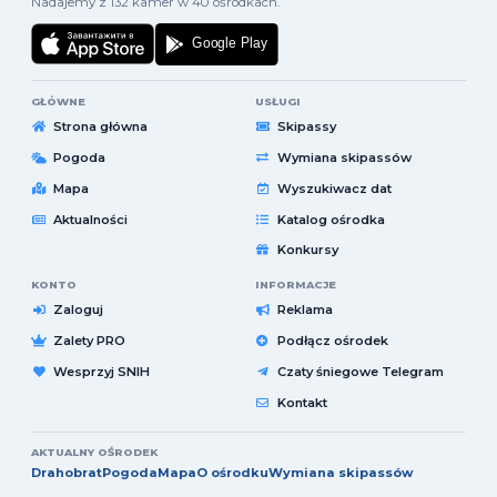
Nadajemy z 132 kamer w 40 ośrodkach.
GŁÓWNE
USŁUGI
Strona główna
Skipassy
Pogoda
Wymiana skipassów
Mapa
Wyszukiwacz dat
Aktualności
Katalog ośrodka
Konkursy
KONTO
INFORMACJE
Zaloguj
Reklama
Zalety PRO
Podłącz ośrodek
Wesprzyj SNIH
Czaty śniegowe Telegram
Kontakt
AKTUALNY OŚRODEK
Drahobrat
Pogoda
Mapa
O ośrodku
Wymiana skipassów