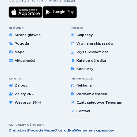
Nadajemy z 132 kamer w 40 ośrodkach.
GŁÓWNE
USŁUGI
Strona główna
Skipassy
Pogoda
Wymiana skipassów
Mapa
Wyszukiwacz dat
Aktualności
Katalog ośrodka
Konkursy
KONTO
INFORMACJE
Zaloguj
Reklama
Zalety PRO
Podłącz ośrodek
Wesprzyj SNIH
Czaty śniegowe Telegram
Kontakt
AKTUALNY OŚRODEK
Drahobrat
Pogoda
Mapa
O ośrodku
Wymiana skipassów