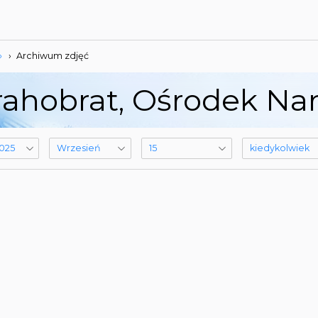
»
›
Archiwum zdjęć
ahobrat, Ośrodek Narc