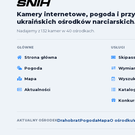
Kamery internetowe, pogoda i przy
ukraińskich ośrodków narciarskich
Nadajemy z 132 kamer w 40 ośrodkach.
GŁÓWNE
USŁUGI
Strona główna
Skipas
Pogoda
Wymian
Mapa
Wyszuk
Aktualności
Katalo
Konkur
Drahobrat
Pogoda
Mapa
O ośrodku
AKTUALNY OŚRODEK