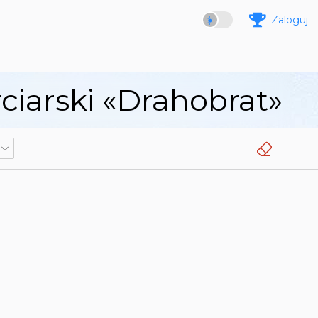
Zaloguj
iarski «Drahobrat»