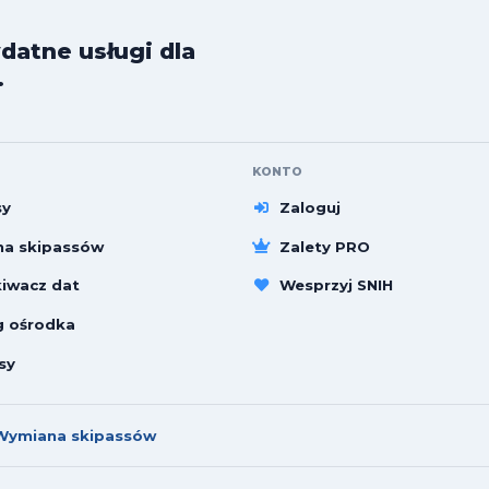
datne usługi dla
.
KONTO
sy
Zaloguj
a skipassów
Zalety PRO
iwacz dat
Wesprzyj SNIH
g ośrodka
sy
Wymiana skipassów