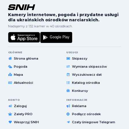
Kamery internetowe, pogoda i przydatne usługi
dla ukraińskich ośrodków narciarskich.
Nadajemy z 132 kamer w 40 ośrodkach.
GŁÓWNE
USŁUGI
Strona główna
Skipassy
Pogoda
Wymiana skipassów
Mapa
Wyszukiwacz dat
Aktualności
Katalog ośrodka
Konkursy
KONTO
INFORMACJE
Zaloguj
Reklama
Zalety PRO
Podłącz ośrodek
Wesprzyj SNIH
Czaty śniegowe Telegram