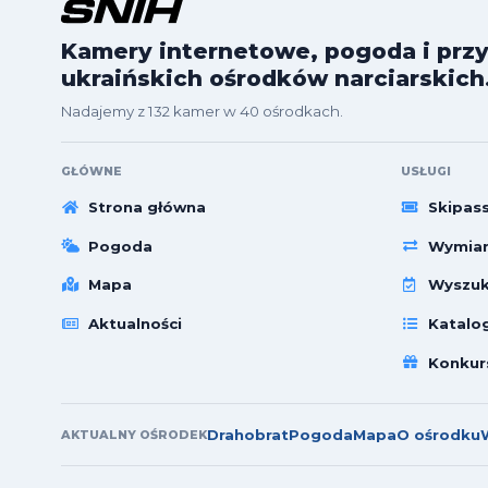
Kamery internetowe, pogoda i przy
ukraińskich ośrodków narciarskich
Nadajemy z 132 kamer w 40 ośrodkach.
GŁÓWNE
USŁUGI
Strona główna
Skipas
Pogoda
Wymian
Mapa
Wyszuk
Aktualności
Katalo
Konkur
Drahobrat
Pogoda
Mapa
O ośrodku
AKTUALNY OŚRODEK