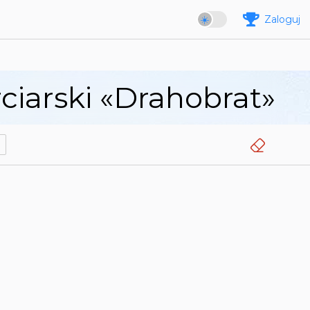
Zaloguj
iarski «Drahobrat»