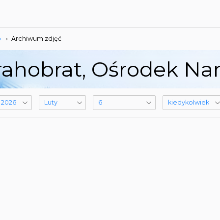
»
›
Archiwum zdjęć
ahobrat, Ośrodek Narc