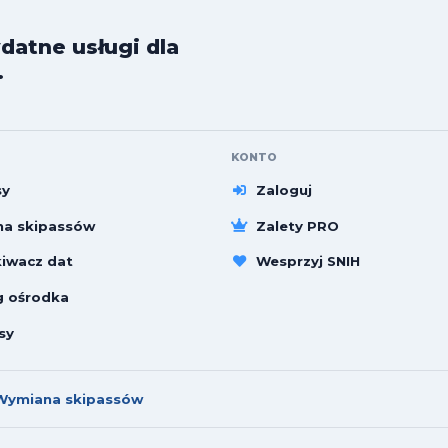
datne usługi dla
.
KONTO
sy
Zaloguj
a skipassów
Zalety PRO
iwacz dat
Wesprzyj SNIH
g ośrodka
sy
Wymiana skipassów