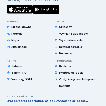
Nadajemy z 132 kamer w 40 ośrodkach.
GŁÓWNE
USŁUGI
Strona główna
Skipassy
Pogoda
Wymiana skipassów
Mapa
Wyszukiwacz dat
Aktualności
Katalog ośrodka
Konkursy
KONTO
INFORMACJE
Zaloguj
Reklama
Zalety PRO
Podłącz ośrodek
Wesprzyj SNIH
Czaty śniegowe Telegram
Kontakt
AKTUALNY OŚRODEK
Drahobrat
Pogoda
Mapa
O ośrodku
Wymiana skipassów