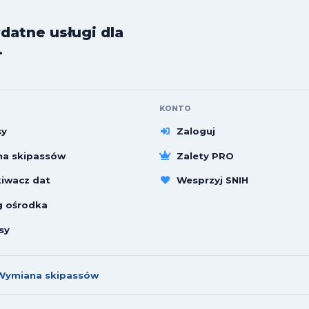
datne usługi dla
.
KONTO
sy
Zaloguj
a skipassów
Zalety PRO
iwacz dat
Wesprzyj SNIH
g ośrodka
sy
Wymiana skipassów