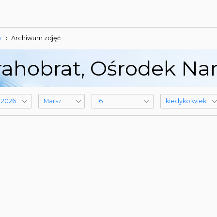
»
›
Archiwum zdjęć
ahobrat, Ośrodek Narc