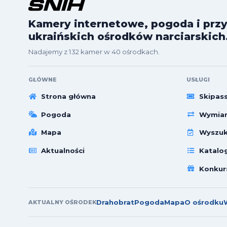
Kamery internetowe, pogoda i przy
ukraińskich ośrodków narciarskich
Nadajemy z 132 kamer w 40 ośrodkach.
GŁÓWNE
USŁUGI
Strona główna
Skipas
Pogoda
Wymian
Mapa
Wyszuk
Aktualności
Katalo
Konkur
Drahobrat
Pogoda
Mapa
O ośrodku
AKTUALNY OŚRODEK