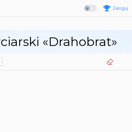
Zaloguj
iarski «Drahobrat»