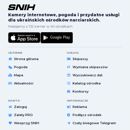
Kamery internetowe, pogoda i przydatne usługi
dla ukraińskich ośrodków narciarskich.
Nadajemy z 132 kamer w 40 ośrodkach.
GŁÓWNE
USŁUGI
Strona główna
Skipassy
Pogoda
Wymiana skipassów
Mapa
Wyszukiwacz dat
Aktualności
Katalog ośrodka
Konkursy
KONTO
INFORMACJE
Zaloguj
Reklama
Zalety PRO
Podłącz ośrodek
Wesprzyj SNIH
Czaty śniegowe Telegram