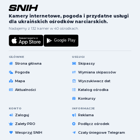
Kamery internetowe, pogoda i przydatne usługi
dla ukraińskich ośrodków narciarskich.
Nadajemy z 132 kamer w 40 ośrodkach.
GŁÓWNE
USŁUGI
Strona główna
Skipassy
Pogoda
Wymiana skipassów
Mapa
Wyszukiwacz dat
Aktualności
Katalog ośrodka
Konkursy
KONTO
INFORMACJE
Zaloguj
Reklama
Zalety PRO
Podłącz ośrodek
Wesprzyj SNIH
Czaty śniegowe Telegram