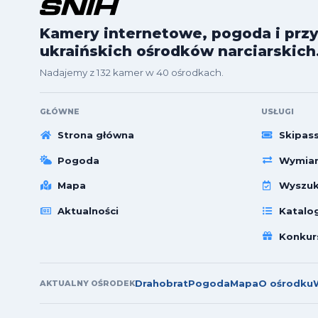
Kamery internetowe, pogoda i przy
ukraińskich ośrodków narciarskich
Nadajemy z 132 kamer w 40 ośrodkach.
GŁÓWNE
USŁUGI
Strona główna
Skipas
Pogoda
Wymian
Mapa
Wyszuk
Aktualności
Katalo
Konkur
Drahobrat
Pogoda
Mapa
O ośrodku
AKTUALNY OŚRODEK