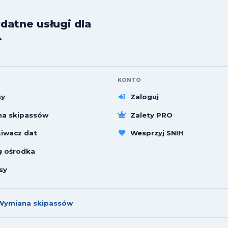
datne usługi dla
.
KONTO
sy
Zaloguj
a skipassów
Zalety PRO
iwacz dat
Wesprzyj SNIH
g ośrodka
sy
Wymiana skipassów