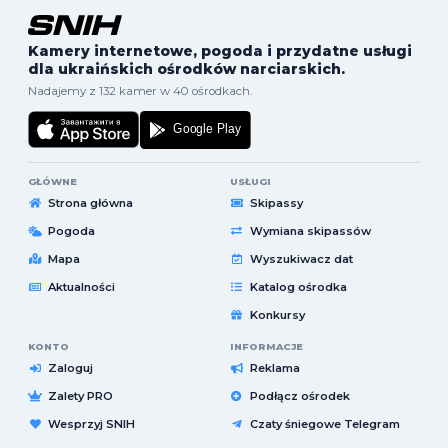
Kamery internetowe, pogoda i przydatne usługi
dla ukraińskich ośrodków narciarskich.
Nadajemy z 132 kamer w 40 ośrodkach.
GŁÓWNE
USŁUGI
Strona główna
Skipassy
Pogoda
Wymiana skipassów
Mapa
Wyszukiwacz dat
Aktualności
Katalog ośrodka
Konkursy
KONTO
INFORMACJE
Zaloguj
Reklama
Zalety PRO
Podłącz ośrodek
Wesprzyj SNIH
Czaty śniegowe Telegram