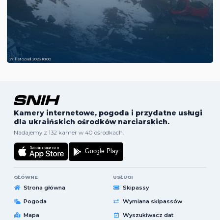
27 listopad 2025 10:00
Kamery internetowe, pogoda i przydatne usługi
dla ukraińskich ośrodków narciarskich.
Nadajemy z 132 kamer w 40 ośrodkach.
GŁÓWNE
USŁUGI
Strona główna
Skipassy
Pogoda
Wymiana skipassów
Mapa
Wyszukiwacz dat