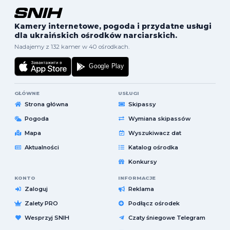
Kamery internetowe, pogoda i przydatne usługi
dla ukraińskich ośrodków narciarskich.
Nadajemy z 132 kamer w 40 ośrodkach.
GŁÓWNE
USŁUGI
Strona główna
Skipassy
Pogoda
Wymiana skipassów
Mapa
Wyszukiwacz dat
Aktualności
Katalog ośrodka
Konkursy
KONTO
INFORMACJE
Zaloguj
Reklama
Zalety PRO
Podłącz ośrodek
Wesprzyj SNIH
Czaty śniegowe Telegram