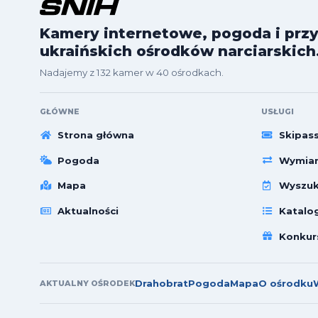
Kamery internetowe, pogoda i przy
ukraińskich ośrodków narciarskich
Nadajemy z 132 kamer w 40 ośrodkach.
GŁÓWNE
USŁUGI
Strona główna
Skipas
Pogoda
Wymian
Mapa
Wyszuk
Aktualności
Katalo
Konkur
Drahobrat
Pogoda
Mapa
O ośrodku
AKTUALNY OŚRODEK