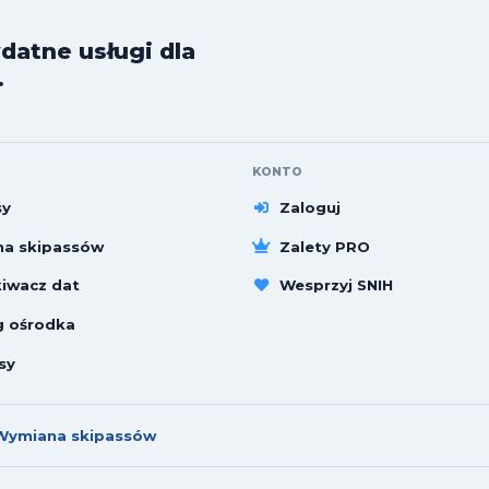
datne usługi dla
.
KONTO
sy
Zaloguj
a skipassów
Zalety PRO
iwacz dat
Wesprzyj SNIH
g ośrodka
sy
Wymiana skipassów